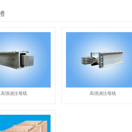
槽
高强浇注母线
高强浇注母线