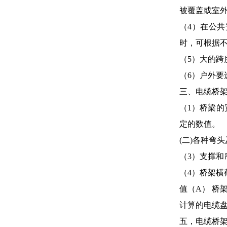
被覆盖或室
（4）在公
时，可根据
（5）大的跨
（6）户外要
三、电缆桥
（1）桥梁的
定的数值。
(二)各种弯
（3）支撑
（4）桥架
值（A） 桥架横截面
计算的电缆
五，电缆桥