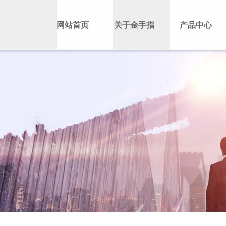
网站首页
关于金手指
产品中心